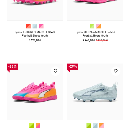
Бутсы FUTURE 9 MATCH FG/AG
Бутсы ULTRA 6 MATCH TT + Mid
Football Shoes Youth
Football Boots Youth
3 190,00 ₴
3 690,00 ₴
2 240,00 ₴
-28%
-29%