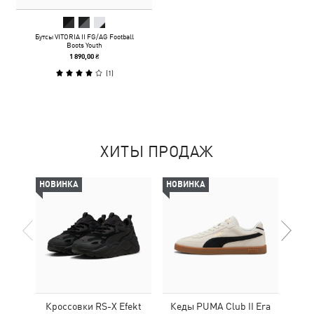
Бутсы VITORIA II FG/AG Football
Boots Youth
1 890,00 ₴
(
1
)
ХИТЫ ПРОДАЖ
НОВИНКА
НОВИНКА
НОВ
Кроссовки RS-X Efekt
Кеды PUMA Club II Era
Кед