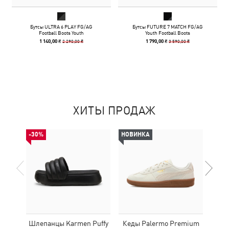
Бутсы ULTRA 6 PLAY FG/AG
Бутсы FUTURE 7 MATCH FG/AG
Football Boots Youth
Youth Football Boots
2 290,00 ₴
3 590,00 ₴
1 140,00 ₴
1 790,00 ₴
ХИТЫ ПРОДАЖ
-30%
НОВИНКА
НОВ
Шлепанцы Karmen Puffy
Кеды Palermo Premium
Кро