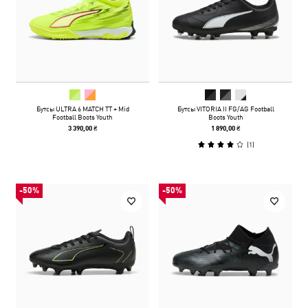
Бутсы ULTRA 6 MATCH TT + Mid
Бутсы VITORIA II FG/AG Football
Football Boots Youth
Boots Youth
3 390,00 ₴
1 890,00 ₴
(
1
)
-50%
-50%