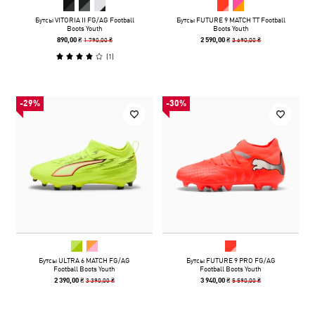
Бутсы VITORIA II FG/AG Football
Бутсы FUTURE 9 MATCH TT Football
Boots Youth
Boots Youth
1 790,00 ₴
3 690,00 ₴
890,00 ₴
2 590,00 ₴
(
1
)
-29%
-30%
Бутсы ULTRA 6 MATCH FG/AG
Бутсы FUTURE 9 PRO FG/AG
Football Boots Youth
Football Boots Youth
3 390,00 ₴
5 590,00 ₴
2 390,00 ₴
3 940,00 ₴