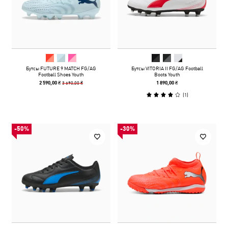
Бутсы FUTURE 9 MATCH FG/AG
Бутсы VITORIA II FG/AG Football
Football Shoes Youth
Boots Youth
3 690,00 ₴
2 590,00 ₴
1 890,00 ₴
(
1
)
-50%
-30%