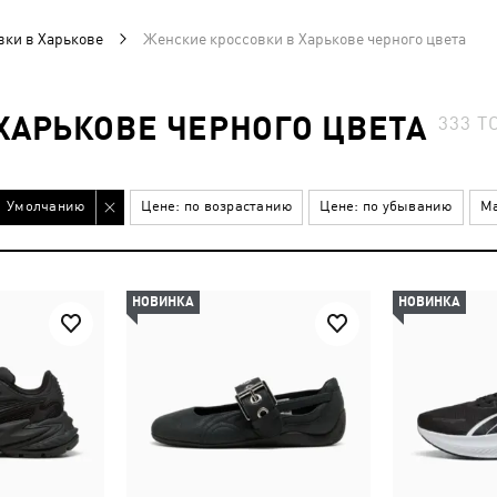
вки в Харькове
Женские кроссовки в Харькове черного цвета
ХАРЬКОВЕ ЧЕРНОГО ЦВЕТА
333
Т
Умолчанию
Цене: по возрастанию
Цене: по убыванию
Ма
НОВИНКА
НОВИНКА