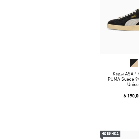
Кеды A$AP 
PUMA Suede 94
Unise
6 190,0
НОВИНКА