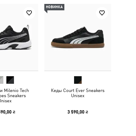
НОВИНКА
и Milenio Tech
Кеды Court Ever Sneakers
ibes Sneakers
Unisex
Unisex
590,00 ₴
3 590,00 ₴