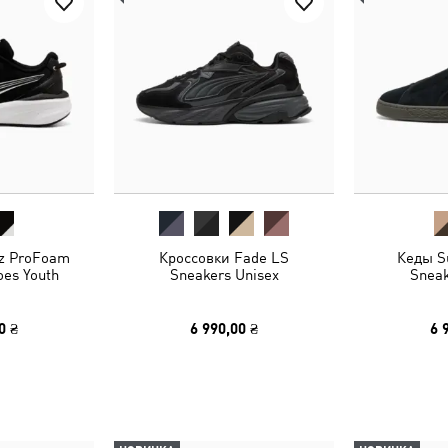
z ProFoam
Кроссовки Fade LS
Кеды S
oes Youth
Sneakers Unisex
Sneak
0 ₴
6 990,00 ₴
6 