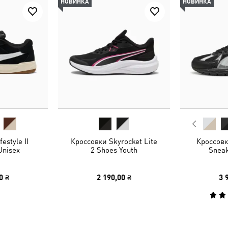
НОВИНКА
НОВИНКА
estyle II
Кроссовки Skyrocket Lite
Кроссовк
Unisex
2 Shoes Youth
Sneak
0 ₴
2 190,00 ₴
3 