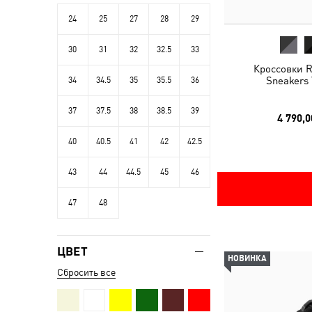
24
25
27
28
29
30
31
32
32.5
33
Кроссовки R
Sneakers 
34
34.5
35
35.5
36
37
37.5
38
38.5
39
4 790,0
40
40.5
41
42
42.5
43
44
44.5
45
46
47
48
ЦВЕТ
НОВИНКА
Сбросить все