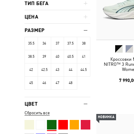
ТИП БЕГА
ЦЕНА
РАЗМЕР
35.5
36
37
37.5
38
38.5
39
40
40.5
41
Кроссовки 
NITRO™ 3 Runn
Wome
42
42.5
43
44
44.5
7 990,0
45
46
47
48
ЦВЕТ
Сбросить все
НОВИНКА