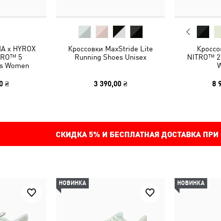
A x HYROX
Кроссовки MaxStride Lite
Кроссо
ITRO™ 5
Running Shoes Unisex
NITRO™ 2
es Women
0 ₴
3 390,00 ₴
8 
СКИДКА
5%
И БЕСПЛАТНАЯ ДОСТАВКА ПРИ
НОВИНКА
НОВИНКА