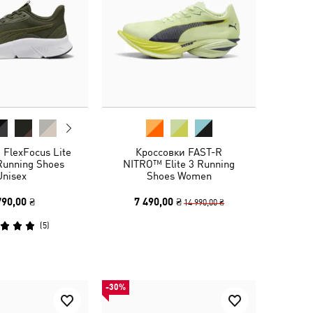
 FlexFocus Lite
Кроссовки FAST-R
Running Shoes
NITRO™ Elite 3 Running
Unisex
Shoes Women
790,00 ₴
7 490,00 ₴
14 990,00 ₴
(
5
)
-30%