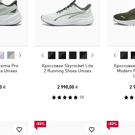
xima Pro
Кроссовки Skyrocket Lite
Кроссовки
s Unisex
2 Running Shoes Unisex
Modern 
0 ₴
2 990,00 ₴
2 
(
5
)
-50%
-50%