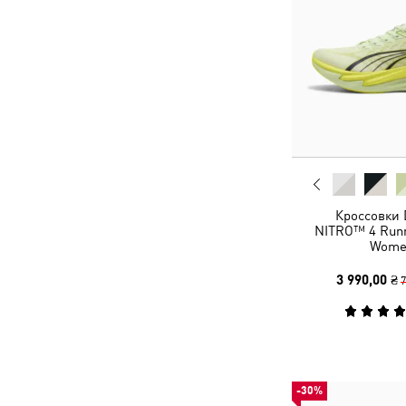
Кроссовки 
NITRO™ 4 Runn
Wome
3 990,00 ₴
7
-30%