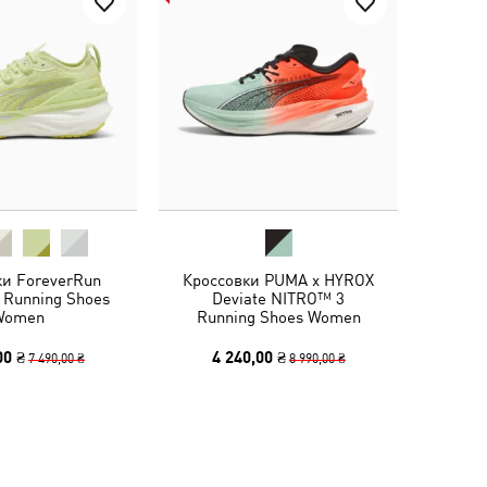
ки ForeverRun
Кроссовки PUMA x HYROX
 Running Shoes
Deviate NITRO™ 3
Women
Running Shoes Women
00 ₴
4 240,00 ₴
7 490,00 ₴
8 990,00 ₴