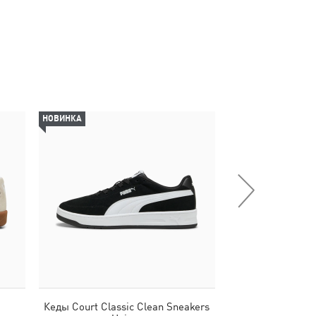
НОВИНКА
-29%
Кеды Court Classic Clean Sneakers
Шлепанцы Karme