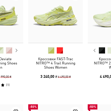
Deviate
Кроссовки FAST-Trac
Кроссо
ing Shoes
NITRO™ 4 Trail Running
NITRO™ 2
n
Shoes Women
3 240,00 ₴
4 490,
 990,00 ₴
6 490,00 ₴
(
1
)
-50%
-50%