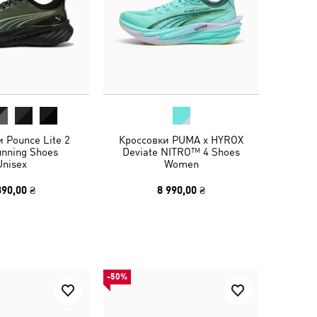
 Pounce Lite 2
Кроссовки PUMA x HYROX
unning Shoes
Deviate NITRO™ 4 Shoes
Unisex
Women
390,00 ₴
8 990,00 ₴
-50%