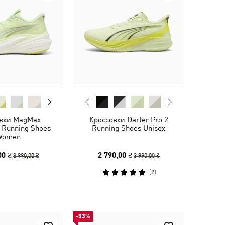
вки MagMax
Кроссовки Darter Pro 2
 Running Shoes
Running Shoes Unisex
Women
00 ₴
2 790,00 ₴
8 990,00 ₴
3 990,00 ₴
(
2
)
-53%