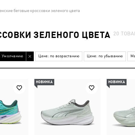
нские беговые кроссовки зеленого цвета
СОВКИ ЗЕЛЕНОГО ЦВЕТА
20
ТОВА
Умолчанию
Цене: по возрастанию
Цене: по убыванию
Ма
НОВИНКА
НОВИНКА