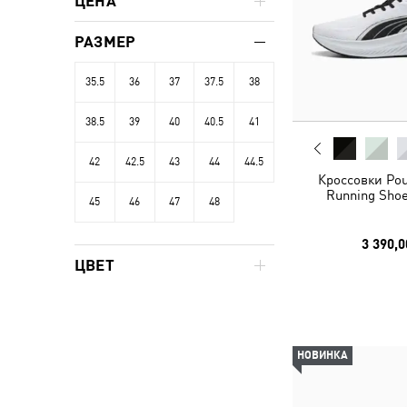
ЦЕНА
РАЗМЕР
35.5
36
37
37.5
38
38.5
39
40
40.5
41
42
42.5
43
44
44.5
Кроссовки Pou
Running Shoe
45
46
47
48
3 390,0
ЦВЕТ
НОВИНКА