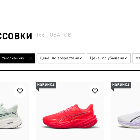
ССОВКИ
166
ТОВАРОВ
Умолчанию
Цене: по возрастанию
Цене: по убыванию
Ма
НОВИНКА
НОВИНКА