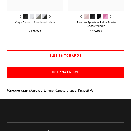
Кеды Caven III Sneakers Unisex
Балетки Speedcat Ballet Suede
Shoes Women
3 590,00 ₴
4 490,00 ₴
ЕЩЁ 36 ТОВАРОВ
ПОКАЗАТЬ ВСЕ
Женские кеды:
Харьков
,
Днепр
,
Одесса
,
Львов
,
Кривой Рог