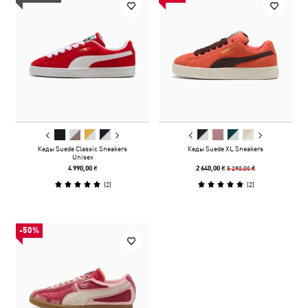
Кеды Suede Classic Sneakers
Кеды Suede XL Sneakers
Unisex
5 290,00 ₴
4 990,00 ₴
2 640,00 ₴
(
2
)
(
2
)
-50%