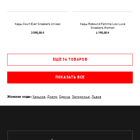
Кеды Court Ever Sneakers Unisex
Кеды Rebound Femme Low Luxe
Sneakers Women
3 590,00 ₴
4 190,00 ₴
ЕЩЁ 36 ТОВАРОВ
ПОКАЗАТЬ ВСЕ
Женские кеды:
Харьков
,
Днепр
,
Одесса
,
Запорожье
,
Львов