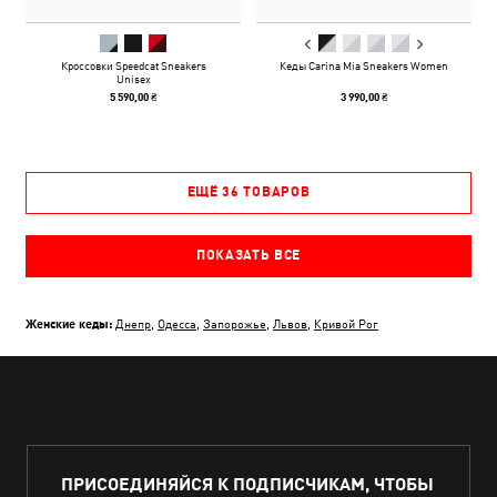
Кроссовки Speedcat Sneakers
Кеды Carina Mia Sneakers Women
Unisex
5 590,00 ₴
3 990,00 ₴
ЕЩЁ 36 ТОВАРОВ
ПОКАЗАТЬ ВСЕ
Женские кеды:
Днепр
,
Одесса
,
Запорожье
,
Львов
,
Кривой Рог
ПРИСОЕДИНЯЙСЯ К ПОДПИСЧИКАМ, ЧТОБЫ