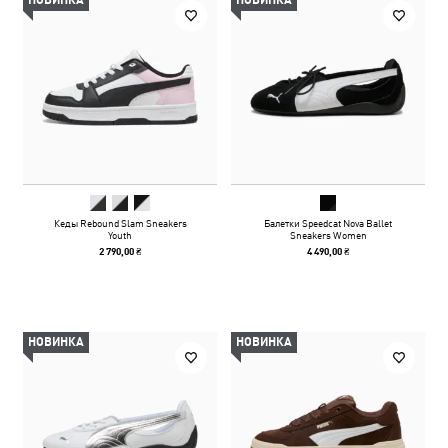
НОВИНКА
НОВИНКА
Кеды Rebound Slam Sneakers
Балетки Speedcat Nova Ballet
Youth
Sneakers Women
2 790,00 ₴
4 490,00 ₴
НОВИНКА
НОВИНКА