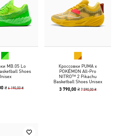
вки MB.05 Lo
Кроссовки PUMA x
asketball Shoes
POKÉMON All-Pro
Unisex
NITRO™ 2 Pikachu
Basketball Shoes Unisex
00 ₴
6 190,00 ₴
3 790,00 ₴
7 590,00 ₴