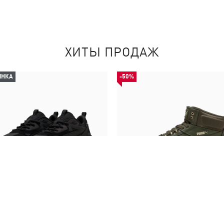
ХИТЫ ПРОДАЖ
ИНКА
-50%
совки RS-X Efekt PRM Sneakers
Кеды Rebound Abrupt Sneak
Unisex