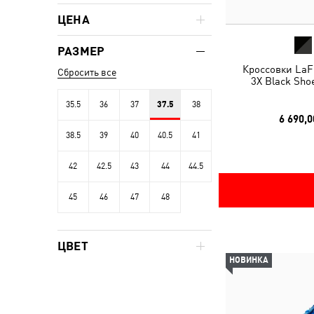
ЦЕНА
РАЗМЕР
Кроссовки LaF
Сбросить все
3X Black Sho
35.5
36
37
37.5
38
6 690,0
38.5
39
40
40.5
41
42
42.5
43
44
44.5
45
46
47
48
ЦВЕТ
НОВИНКА