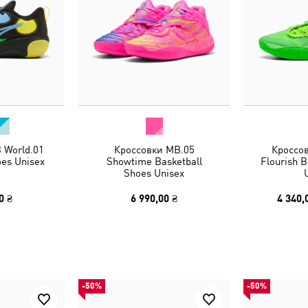
 World.01
Кроссовки MB.05
Кроссо
oes Unisex
Showtime Basketball
Flourish B
Shoes Unisex
0 ₴
6 990,00 ₴
4 340,
-50%
-50%