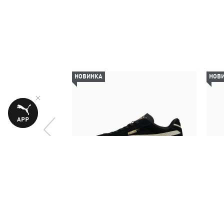
НОВИНКА
НОВ
Кеды PUMA Club II Era Suede
Крос
Sneakers Unisex