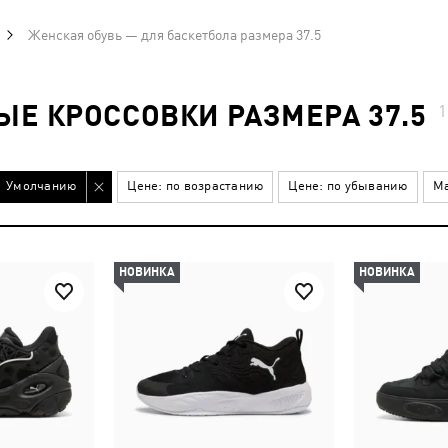
Женская обувь — для баскетбола размера 37.5
Е КРОССОВКИ РАЗМЕРА 37.5
Умолчанию
Цене: по возрастанию
Цене: по убыванию
Ма
НОВИНКА
НОВИНКА