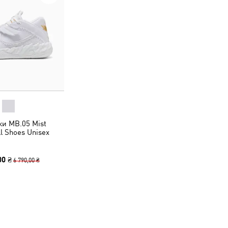
ки MB.05 Mist
l Shoes Unisex
00 ₴
6 790,00 ₴