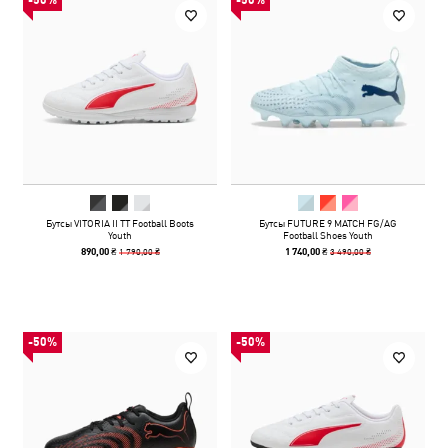
-50%
-50%
Бутсы VITORIA II TT Football Boots
Бутсы FUTURE 9 MATCH FG/AG
Youth
Football Shoes Youth
1 790,00 ₴
3 490,00 ₴
890,00 ₴
1 740,00 ₴
-50%
-50%