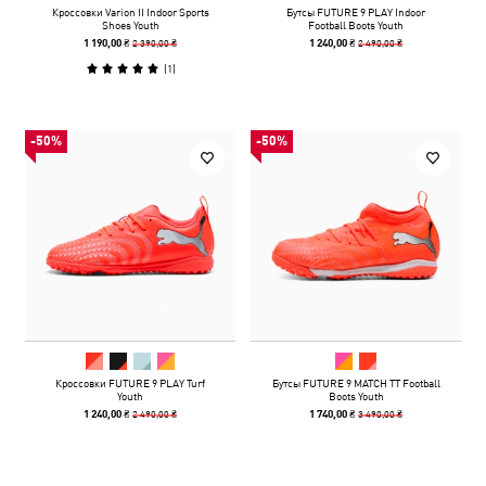
Кроссовки Varion II Indoor Sports
Бутсы FUTURE 9 PLAY Indoor
Shoes Youth
Football Boots Youth
2 390,00 ₴
2 490,00 ₴
1 190,00 ₴
1 240,00 ₴
(
1
)
-50%
-50%
Кроссовки FUTURE 9 PLAY Turf
Бутсы FUTURE 9 MATCH TT Football
Youth
Boots Youth
2 490,00 ₴
3 490,00 ₴
1 240,00 ₴
1 740,00 ₴