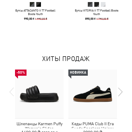
Бутсы ATTACANTO II TT Football
Бутсы VITORIA II TT Football Boots
Boots Youth
Youth
1 990,00 ₴
1 790,00 ₴
990,00 ₴
890,00 ₴
ХИТЫ ПРОДАЖ
-50%
НОВИНКА
НОВ
Шлепанцы Karmen Puffy
Кеды PUMA Club II Era
Кро
Women's Slides
Suede Sneakers Unisex