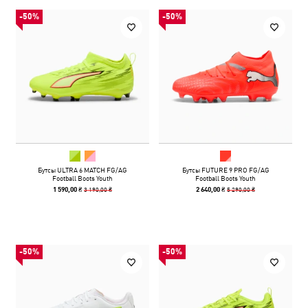
-50%
-50%
Бутсы ULTRA 6 MATCH FG/AG
Бутсы FUTURE 9 PRO FG/AG
Football Boots Youth
Football Boots Youth
3 190,00 ₴
5 290,00 ₴
1 590,00 ₴
2 640,00 ₴
-50%
-50%