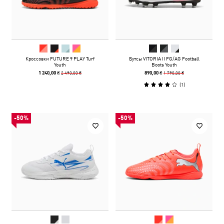
Кроссовки FUTURE 9 PLAY Turf
Бутсы VITORIA II FG/AG Football
Youth
Boots Youth
2 490,00 ₴
1 790,00 ₴
1 240,00 ₴
890,00 ₴
(
1
)
-50%
-50%