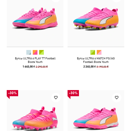
Бутсы ULTRA 6 PLAY TT Football
Бутсы ULTRA 6 MATCH FG/AG
Boots Youth
Football Boots Youth
2 290,00 ₴
3 190,00 ₴
1 640,00 ₴
2 240,00 ₴
-30%
-30%