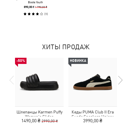
Boots Youth
1 790,00 ₴
890,00 ₴
(
1
)
ХИТЫ ПРОДАЖ
-50%
НОВИНКА
НОВ
Шлепанцы Karmen Puffy
Кеды PUMA Club II Era
Кро
Women's Slides
Suede Sneakers Unisex
1490,00 ₴
3990,00 ₴
2990,00 ₴