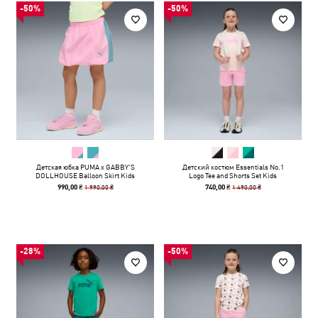
-50%
-50%
Детская юбка PUMA x GABBY'S
Детский костюм Essentials No.1
DOLLHOUSE Balloon Skirt Kids
Logo Tee and Shorts Set Kids
1 990,00 ₴
1 490,00 ₴
990,00 ₴
740,00 ₴
-28%
-50%