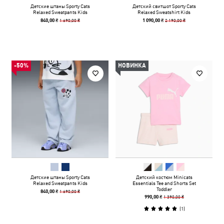
Детские штаны Sporty Cats
Детский свитшот Sporty Cats
Relaxed Sweatpants Kids
Relaxed Sweatshirt Kids
1 690,00 ₴
2 190,00 ₴
840,00 ₴
1 090,00 ₴
-50%
НОВИНКА
Детские штаны Sporty Cats
Детский костюм Minicats
Relaxed Sweatpants Kids
Essentials Tee and Shorts Set
Toddler
1 690,00 ₴
840,00 ₴
1 390,00 ₴
990,00 ₴
(
1
)