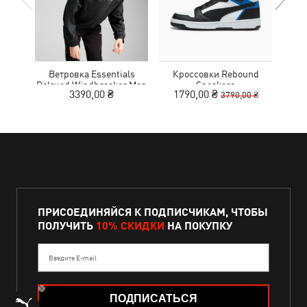
Ветровка Essentials
Кроссовки Rebound
Кро
Relaxed Windbreaker Men
Sneakers
Tr
3390,00 ₴
1790,00 ₴
1
3790,00 ₴
ПРИСОЕДИНЯЙСЯ К ПОДПИСЧИКАМ, ЧТОБЫ
ПОЛУЧИТЬ
10% СКИДКИ
НА ПОКУПКУ
Введите E-mail
ПОДПИСАТЬСЯ