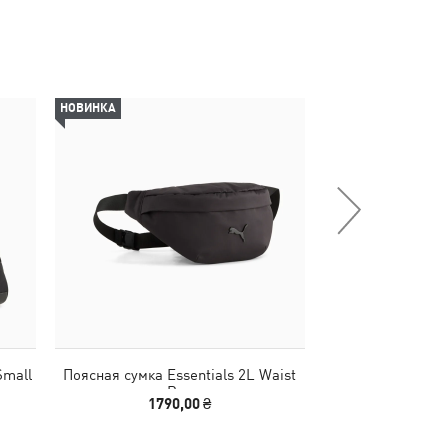
НОВИНКА
НОВИНКА
Small
Поясная сумка Essentials 2L Waist
Сумка PUMA 1976 
Bag
Gri
1790,00 ₴
2790