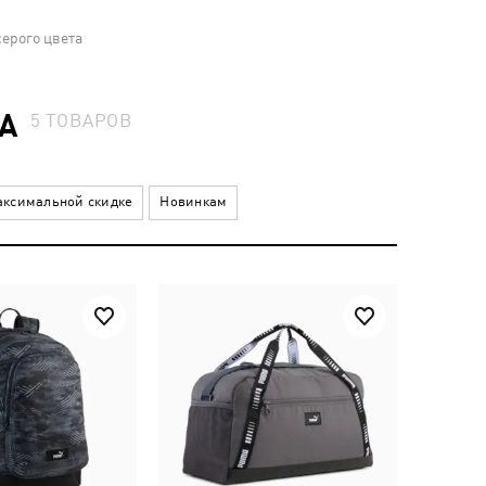
ерого цвета
А
5
ТОВАРОВ
ксимальной скидке
Новинкам