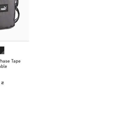
hase Tape
able
 ₴