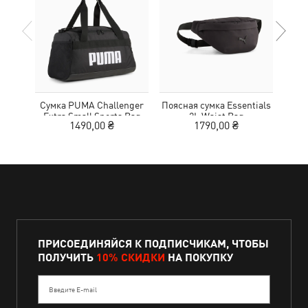
Сумка PUMA Challenger
Поясная сумка Essentials
Кеп
Extra Small Sports Bag
2L Waist Bag
1490,00 ₴
1790,00 ₴
ПРИСОЕДИНЯЙСЯ К ПОДПИСЧИКАМ, ЧТОБЫ
ПОЛУЧИТЬ
10% СКИДКИ
НА ПОКУПКУ
Введите E-mail