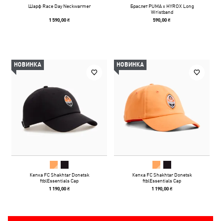
Шарф Race Day Neckwarmer
Браслет PUMA x HYROX Long
Wristband
1 590,00 ₴
590,00 ₴
НОВИНКА
НОВИНКА
Кепка FC Shakhtar Donetsk
Кепка FC Shakhtar Donetsk
ftblEssentials Cap
ftblEssentials Cap
1 190,00 ₴
1 190,00 ₴