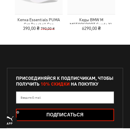
Кепка Essentials PUMA
Кеды BMW M
Кед
Cat Baseball Cap
MOTORSPORT Suede XL
390,00 ₴
6290,00 ₴
790,00 ₴
Sneakers Unisex
ПРИСОЕДИНЯЙСЯ К ПОДПИСЧИКАМ, ЧТОБЫ
ПОЛУЧИТЬ
10% СКИДКИ
НА ПОКУПКУ
Введите E-mail
ПОДПИСАТЬСЯ