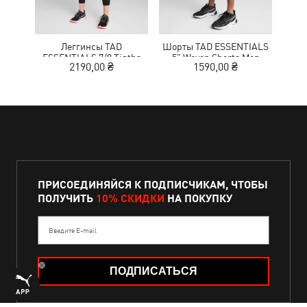
Леггинсы TAD
Шорты TAD ESSENTIALS
Кр
ESSENTIALS 7/8 Tigths
5" Woven Shorts Men
NITR
2190,00 ₴
1590,00 ₴
1
Women
ПРИСОЕДИНЯЙСЯ К ПОДПИСЧИКАМ, ЧТОБЫ
ПОЛУЧИТЬ
10% СКИДКИ
НА ПОКУПКУ
Введите E-mail
ПОДПИСАТЬСЯ