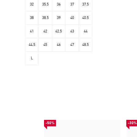
32
35.5
36
37
37.5
38
38.5
39
40
40.5
41
42
42.5
43
44
44.5
45
46
47
48.5
L
-50%
-30%