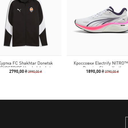
Куртка FC Shakhtar Donetsk
Кроссовки Electrify NITRO™
EVOSTRIPE Hooded Jacket
Running Shoes Youth
2790,00 ₴
1890,00 ₴
3990,00 ₴
3790,00 ₴