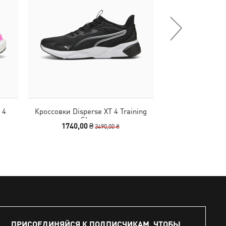
 4
Кроссовки Disperse XT 4 Training
Кепка BMW 
Shoes
Baseb
1740,00 ₴
990,00 
3490,00 ₴
ПРИСОЕДИНЯЙСЯ К ПОДПИСЧИКАМ, ЧТОБЫ