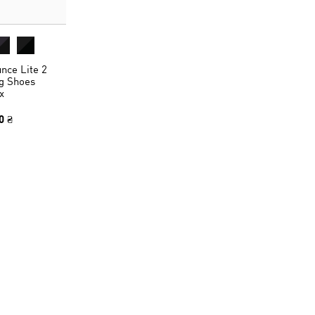
nce Lite 2
ng Shoes
x
0 ₴