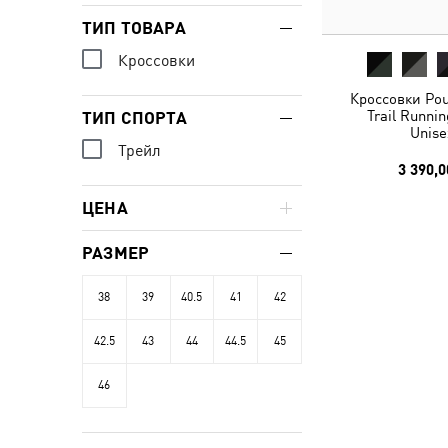
ТИП ТОВАРА
Кроссовки
Кроссовки Pou
Trail Runni
ТИП СПОРТА
Unise
Трейл
3 390,0
ЦЕНА
РАЗМЕР
38
39
40.5
41
42
42.5
43
44
44.5
45
46