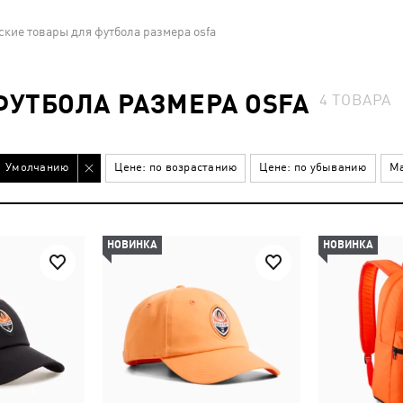
кие товары для футбола размера osfa
УТБОЛА РАЗМЕРА OSFA
4
ТОВАРА
Умолчанию
Цене: по возрастанию
Цене: по убыванию
Ма
НОВИНКА
НОВИНКА