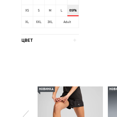
XS
S
M
L
OSFA
XL
XXL
3XL
Adult
ЦВЕТ
НОВИНКА
НОВ