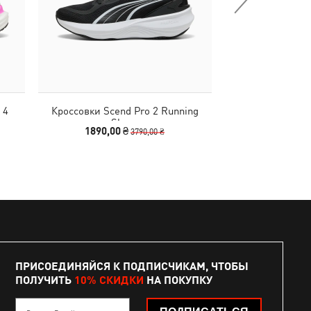
 4
Кроссовки Scend Pro 2 Running
Кепка BMW 
Shoes
Baseb
1890,00 ₴
2090
3790,00 ₴
ПРИСОЕДИНЯЙСЯ К ПОДПИСЧИКАМ, ЧТОБЫ
ПОЛУЧИТЬ
10% СКИДКИ
НА ПОКУПКУ