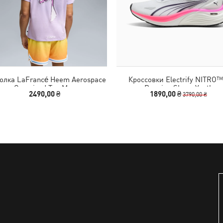
олка LaFrancé Heem Aerospace
Кроссовки Electrify NITRO™
Oversized Tee Men
Running Shoes Youth
2490,00 ₴
1890,00 ₴
3790,00 ₴