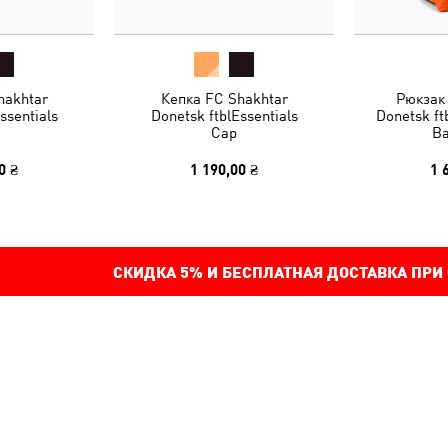
hakhtar
Кепка FC Shakhtar
Рюкзак
ssentials
Donetsk ftblEssentials
Donetsk ft
Cap
Ba
0 ₴
1 190,00 ₴
1 
СКИДКА
5%
И БЕСПЛАТНАЯ ДОСТАВКА ПРИ