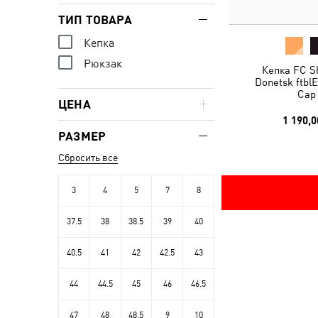
ТИП ТОВАРА
Кепка
Рюкзак
Кепка FC S
Donetsk ftblE
Cap
ЦЕНА
1 190,0
РАЗМЕР
Сбросить все
3
4
5
7
8
37.5
38
38.5
39
40
40.5
41
42
42.5
43
44
44.5
45
46
46.5
47
48
48.5
9
10