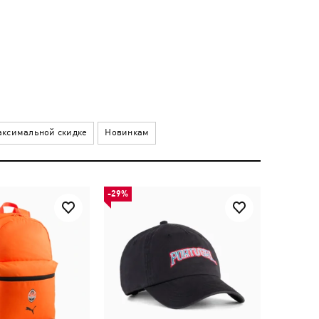
ксимальной скидке
Новинкам
-29%