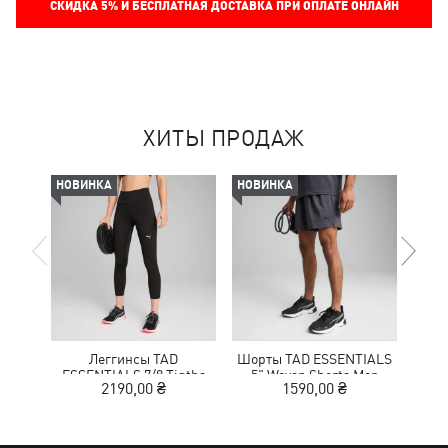
СКИДКА
5%
И БЕСПЛАТНАЯ ДОСТАВКА ПРИ ОПЛАТЕ ОНЛАЙН
ХИТЫ ПРОДАЖ
НОВИНКА
НОВИНКА
-50%
Леггинсы TAD
Шорты TAD ESSENTIALS
Кр
ESSENTIALS 7/8 Tigths
5" Woven Shorts Men
NITR
2190,00 ₴
1590,00 ₴
1
Women