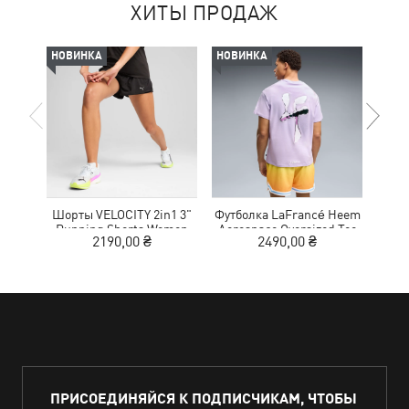
ХИТЫ ПРОДАЖ
НОВИНКА
НОВИНКА
-50%
Шорты VELOCITY 2in1 3"
Футболка LaFrancé Heem
Кр
Running Shorts Women
Aerospace Oversized Tee
NITR
2190,00 ₴
2490,00 ₴
1
Men
ПРИСОЕДИНЯЙСЯ К ПОДПИСЧИКАМ, ЧТОБЫ