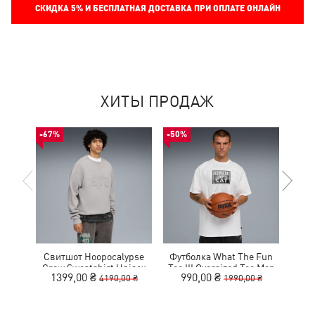
СКИДКА
5%
И БЕСПЛАТНАЯ ДОСТАВКА ПРИ ОПЛАТЕ ОНЛАЙН
ХИТЫ ПРОДАЖ
-67%
-50%
-30%
Свитшот Hoopocalypse
Футболка What The Fun
Рю
Crew Sweatshirt Unisex
Tee III Oversized Tee Men
Ho
1399,00 ₴
990,00 ₴
3
4190,00 ₴
1990,00 ₴