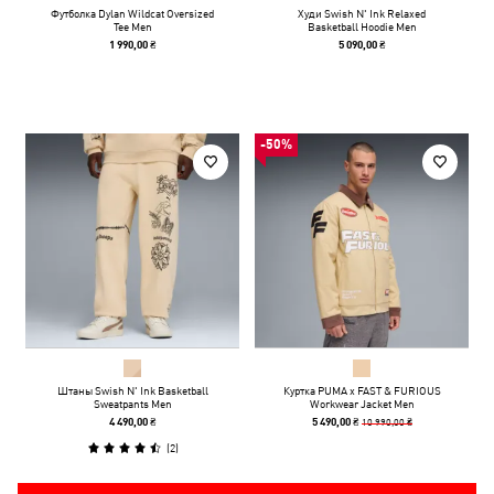
Футболка Dylan Wildcat Oversized
Худи Swish N' Ink Relaxed
Tee Men
Basketball Hoodie Men
1 990,00 ₴
5 090,00 ₴
-50%
Штаны Swish N' Ink Basketball
Куртка PUMA x FAST & FURIOUS
Sweatpants Men
Workwear Jacket Men
10 990,00 ₴
4 490,00 ₴
5 490,00 ₴
(
2
)