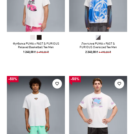
Футболка PUMA x FAST & FURIOUS
Лонгслив PUMA x FAST &
Relaxed Basketball Tee Men
FURIOUS Oversized Tee Men
2 490,00 ₴
4 490,00 ₴
1 240,00 ₴
2 240,00 ₴
-50%
-50%