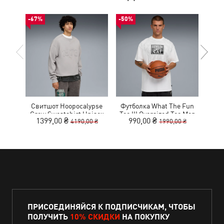
-67%
-50%
-30%
Свитшот Hoopocalypse
Футболка What The Fun
Рю
Crew Sweatshirt Unisex
Tee III Oversized Tee Men
Ho
1399,00 ₴
990,00 ₴
3
4190,00 ₴
1990,00 ₴
ПРИСОЕДИНЯЙСЯ К ПОДПИСЧИКАМ, ЧТОБЫ
ПОЛУЧИТЬ
10% СКИДКИ
НА ПОКУПКУ