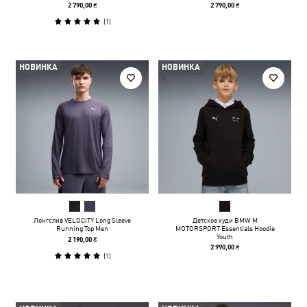
2 790,00 ₴
2 790,00 ₴
(
1
)
НОВИНКА
НОВИНКА
Лонгслив VELOCITY Long Sleeve
Детское худи BMW M
Running Top Men
MOTORSPORT Essentials Hoodie
Youth
2 190,00 ₴
2 990,00 ₴
(
1
)