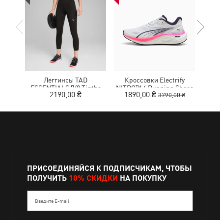
Леггинсы TAD
Кроссовки Electrify
ESSENTIALS 7/8 Tigths
NITRO™ 4 Running Shoes
MOT
2190,00 ₴
1890,00 ₴
9
3790,00 ₴
Women
Youth
ПРИСОЕДИНЯЙСЯ К ПОДПИСЧИКАМ, ЧТОБЫ
ПОЛУЧИТЬ
10% СКИДКИ
НА ПОКУПКУ
Введите E-mail