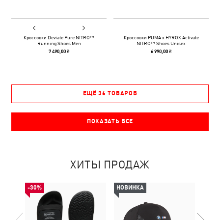
Кроссовки Deviate Pure NITRO™
Кроссовки PUMA x HYROX Activate
Running Shoes Men
NITRO™ Shoes Unisex
7 490,00 ₴
6 990,00 ₴
ЕЩЁ 36 ТОВАРОВ
ПОКАЗАТЬ ВСЕ
ХИТЫ ПРОДАЖ
-30%
НОВИНКА
НОВ