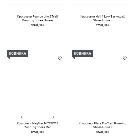
Кроссовки Pounce Lite 2 Trail
Кроссовки Hali 1 Low Basketball
Running Shoes Unisex
Shoes Unisex
3 390,00 ₴
7 290,00 ₴
НОВИНКА
НОВИНКА
Кроссовки MagMax NITRO™ 2
Кроссовки Flare Pro Trail Running
Running Shoes Men
Shoes Unisex
8 990,00 ₴
3 590,00 ₴