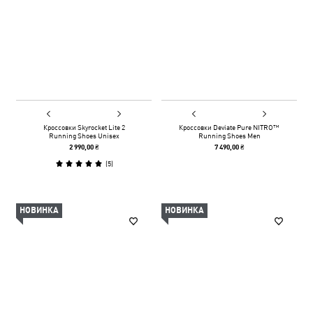
Кроссовки Skyrocket Lite 2
Кроссовки Deviate Pure NITRO™
Running Shoes Unisex
Running Shoes Men
2 990,00 ₴
7 490,00 ₴
(
5
)
НОВИНКА
НОВИНКА