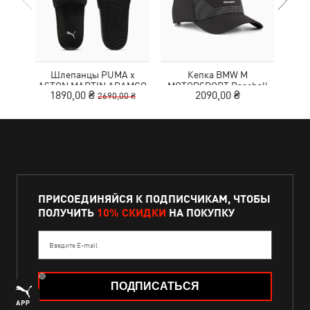
Шлепанцы PUMA x
Кепка BMW M
Рюк
ASTON MARTIN ARAMCO
MOTORSPORT Baseball
MA
1890,00 ₴
2090,00 ₴
2690,00 ₴
F1® TEAM Leadcat
Cap
TE
Sandals Unisex
ПРИСОЕДИНЯЙСЯ К ПОДПИСЧИКАМ, ЧТОБЫ
ПОЛУЧИТЬ
10% СКИДКИ
НА ПОКУПКУ
Введите E-mail
ПОДПИСАТЬСЯ