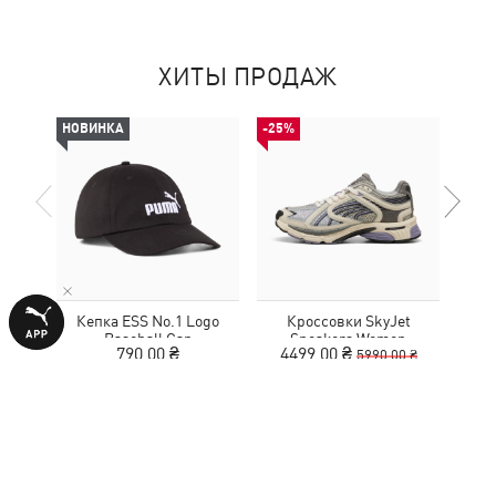
ХИТЫ ПРОДАЖ
НОВИНКА
-25%
НОВ
Кепка ESS No.1 Logo
Кроссовки SkyJet
Кед
Baseball Cap
Sneakers Women
790,00 ₴
4499,00 ₴
5990,00 ₴