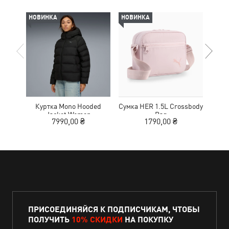
НОВИНКА
НОВИНКА
НОВ
Куртка Mono Hooded
Сумка HER 1.5L Crossbody
Кед
Jacket Women
Bag
Sue
7990,00 ₴
1790,00 ₴
ПРИСОЕДИНЯЙСЯ К ПОДПИСЧИКАМ, ЧТОБЫ
ПОЛУЧИТЬ
10% СКИДКИ
НА ПОКУПКУ