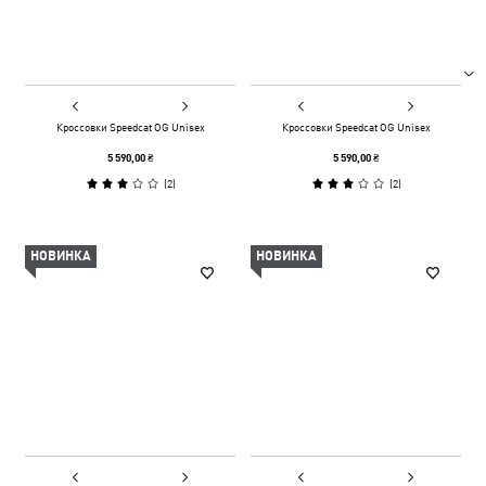
Кроссовки Speedcat OG Unisex
Кроссовки Speedcat OG Unisex
5 590,00 ₴
5 590,00 ₴
(
2
)
(
2
)
НОВИНКА
НОВИНКА