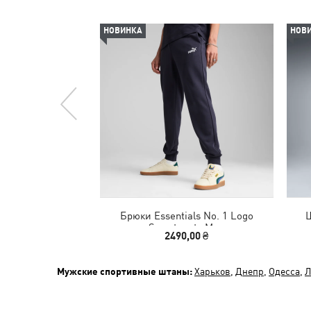
НОВИНКА
НОВ
Брюки Essentials No. 1 Logo
Ш
Sweatpants Men
2490,00 ₴
Мужские спортивные штаны:
Харьков
,
Днепр
,
Одесса
,
Л