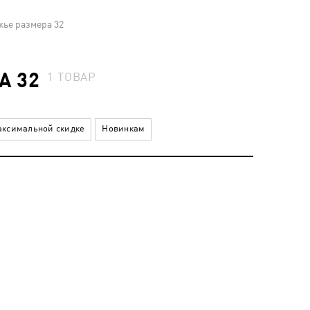
ье размера 32
А 32
1
ТОВАР
ксимальной скидке
Новинкам