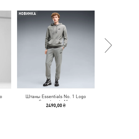
НОВИНКА
НОВИНКА
o
Штаны Essentials No. 1 Logo
Брюки Essenti
Sweatpants Men
Sweatp
2490,00 ₴
2490