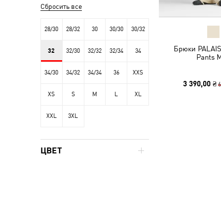
Сбросить все
28/30
28/32
30
30/30
30/32
Брюки PALAI
32
32/30
32/32
32/34
34
Pants 
34/30
34/32
34/34
36
XXS
3 390,00 ₴
6
XS
S
M
L
XL
XXL
3XL
ЦВЕТ