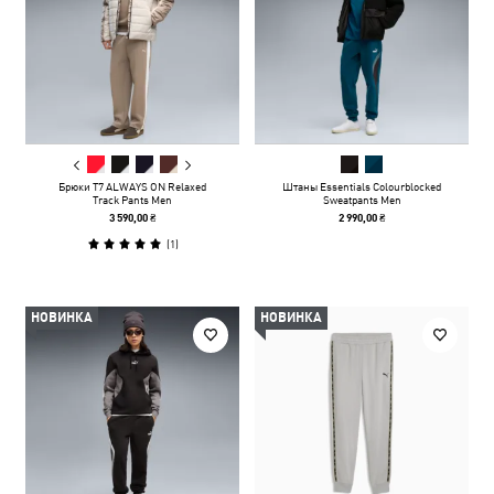
Брюки T7 ALWAYS ON Relaxed
Штаны Essentials Colourblocked
Track Pants Men
Sweatpants Men
3 590,00 ₴
2 990,00 ₴
(
1
)
НОВИНКА
НОВИНКА