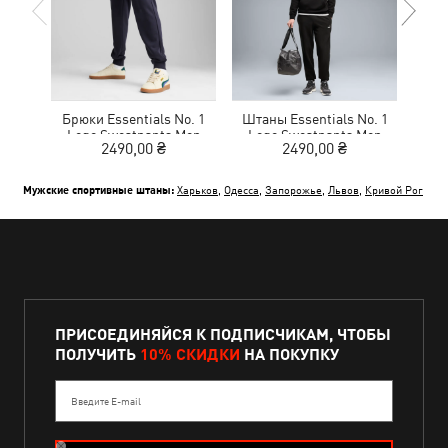
Брюки Essentials No. 1
Штаны Essentials No. 1
Брю
Logo Sweatpants Men
Logo Sweatpants Men
Lo
2490,00 ₴
2490,00 ₴
Мужские спортивные штаны:
Харьков
,
Одесса
,
Запорожье
,
Львов
,
Кривой Рог
ПРИСОЕДИНЯЙСЯ К ПОДПИСЧИКАМ, ЧТОБЫ
ПОЛУЧИТЬ
10% СКИДКИ
НА ПОКУПКУ
Введите E-mail