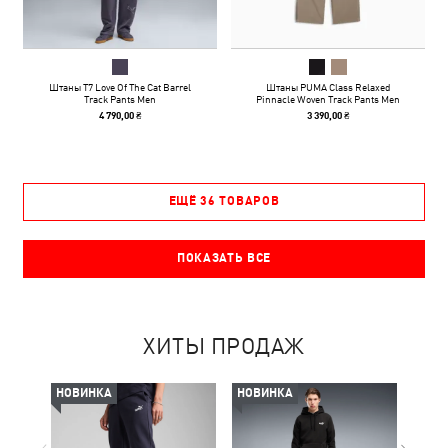
Штаны T7 Love Of The Cat Barrel
Штаны PUMA Class Relaxed
Track Pants Men
Pinnacle Woven Track Pants Men
4 790,00 ₴
3 390,00 ₴
ЕЩЁ 36 ТОВАРОВ
ПОКАЗАТЬ ВСЕ
ХИТЫ ПРОДАЖ
НОВИНКА
НОВИНКА
НОВ