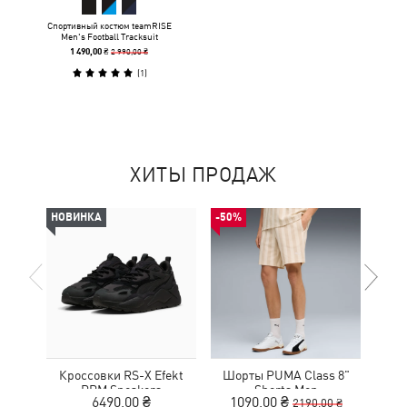
Спортивный костюм teamRISE
Men's Football Tracksuit
2 990,00 ₴
1 490,00 ₴
(
1
)
ХИТЫ ПРОДАЖ
НОВИНКА
-50%
НОВ
Кроссовки RS-X Efekt
Шорты PUMA Class 8"
С
PRM Sneakers
Shorts Men
6490,00 ₴
1090,00 ₴
2190,00 ₴