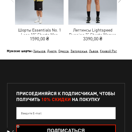
Шорты Essentials No. 1
Леггинсы Lightspeed
Шор
Logo 10" Shorts Men
Running 3" Shorts Women
Log
1590,00 ₴
3390,00 ₴
1
Мужские шорты:
Харьков
,
Днепр
,
Одесса
,
Запорожье
,
Львов
,
Кривой Рог
ПРИСОЕДИНЯЙСЯ К ПОДПИСЧИКАМ, ЧТОБЫ
ПОЛУЧИТЬ
10% СКИДКИ
НА ПОКУПКУ
Введите E-mail
ПОДПИСАТЬСЯ