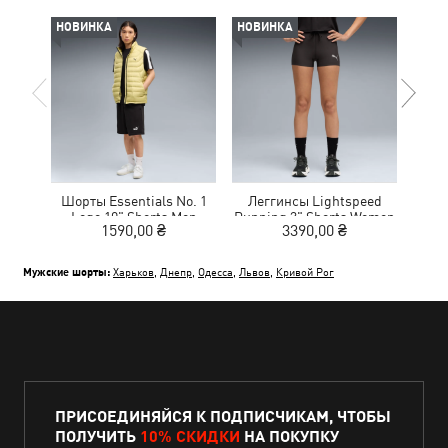
НОВИНКА
НОВИНКА
-30%
Шорты Essentials No. 1
Леггинсы Lightspeed
Шор
Logo 10" Shorts Men
Running 3" Shorts Women
Log
1590,00 ₴
3390,00 ₴
1
Мужские шорты:
Харьков
,
Днепр
,
Одесса
,
Львов
,
Кривой Рог
ПРИСОЕДИНЯЙСЯ К ПОДПИСЧИКАМ, ЧТОБЫ
ПОЛУЧИТЬ
10% СКИДКИ
НА ПОКУПКУ