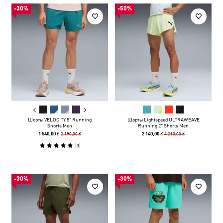
-30%
-50%
Шорты VELOCITY 5" Running
Шорты Lightspeed ULTRAWEAVE
Shorts Men
Running 2" Shorts Men
2 190,00 ₴
4 290,00 ₴
1 540,00 ₴
2 140,00 ₴
(
3
)
-30%
-30%