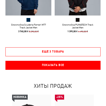
Олимпийка Scuderia Ferrari MT7
Олимпийка PUMATECH Track
Track Jacket Men
Jacket Men
5 290,00 ₴
4 490,00 ₴
3 740,00 ₴
1 399,00 ₴
ЕЩЁ 3 ТОВАРА
ПОКАЗАТЬ ВСЕ
ХИТЫ ПРОДАЖ
НОВИНКА
-25%
НОВ