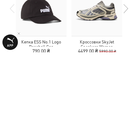
Кепка ESS No.1 Logo
Кроссовки SkyJet
Кед
Baseball Cap
Sneakers Women
790,00 ₴
4499,00 ₴
5990,00 ₴
ПРИСОЕДИНЯЙСЯ К ПОДПИСЧИКАМ, ЧТОБЫ
ПОЛУЧИТЬ
10% СКИДКИ
НА ПОКУПКУ
Введите E-mail