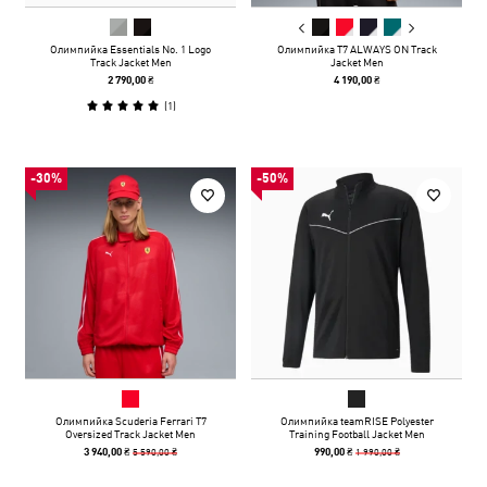
Олимпийка Essentials No. 1 Logo
Олимпийка T7 ALWAYS ON Track
Track Jacket Men
Jacket Men
2 790,00 ₴
4 190,00 ₴
(
1
)
-30%
-50%
Олимпийка Scuderia Ferrari T7
Олимпийка teamRISE Polyester
Oversized Track Jacket Men
Training Football Jacket Men
5 590,00 ₴
1 990,00 ₴
3 940,00 ₴
990,00 ₴