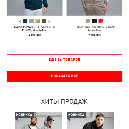
Куртка PUMATECH Elevated Slim
Олимпийка Essentials T7 Track
Full-Zip Hoodie Men
Jacket Men
4 190,00 ₴
2 990,00 ₴
ЕЩЁ 36 ТОВАРОВ
ПОКАЗАТЬ ВСЕ
ХИТЫ ПРОДАЖ
НОВИНКА
НОВИНКА
НОВ