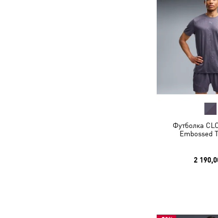
Футболка C
Embossed T
2 190,0