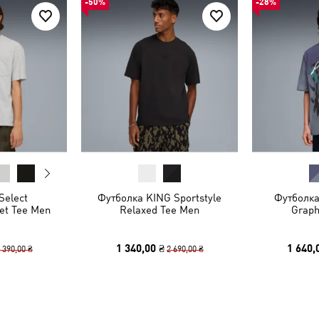
-50%
-28%
Select
Футболка KING Sportstyle
Футболк
ket Tee Men
Relaxed Tee Men
Graph
1 340,00 ₴
1 640,
 390,00 ₴
2 690,00 ₴