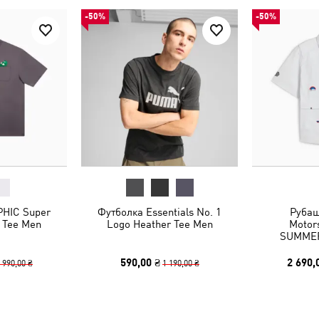
-50%
-50%
HIC Super
Футболка Essentials No. 1
Руба
 Tee Men
Logo Heather Tee Men
Motor
SUMMER
590,00 ₴
2 690,
 990,00 ₴
1 190,00 ₴