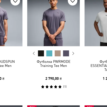
LOUDSPUN
Футболка PWRMODE
Фут
ee Men
Training Tee Men
ESSENTIA
T
0 ₴
2 790,00 ₴
1 
(
1
)