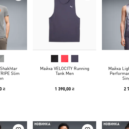
Shakhtar
Майка VELOCITY Running
Майка Lig
RIPE Slim
Tank Men
Performan
en
Sin
0 ₴
1 390,00 ₴
2 
НОВИНКА
НОВИНКА