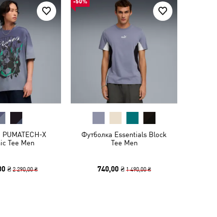
-50%
а PUMATECH-X
Футболка Essentials Block
ic Tee Men
Tee Men
00 ₴
740,00 ₴
2 290,00 ₴
1 490,00 ₴