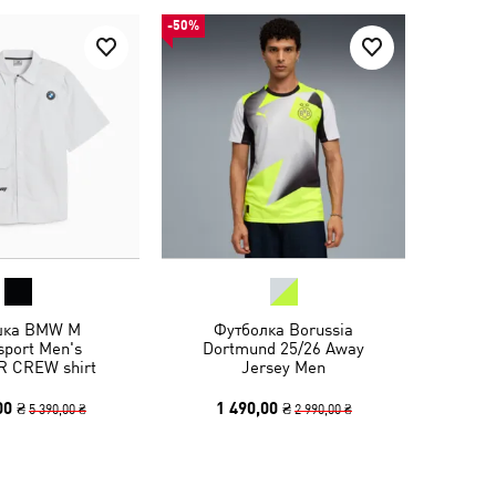
-50%
шка BMW M
Футболка Borussia
sport Men's
Dortmund 25/26 Away
 CREW shirt
Jersey Men
00 ₴
1 490,00 ₴
5 390,00 ₴
2 990,00 ₴