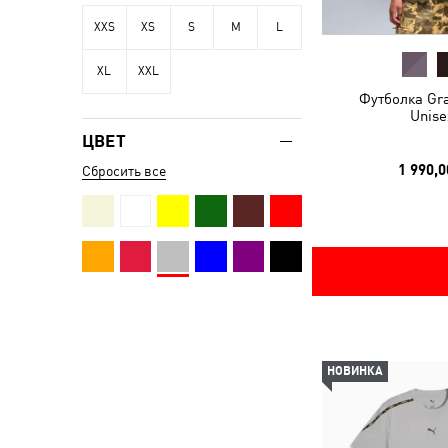
XXS
XS
S
M
L
XL
XXL
Футболка Gra
Unise
ЦВЕТ
1 990,0
Сбросить все
НОВИНКА