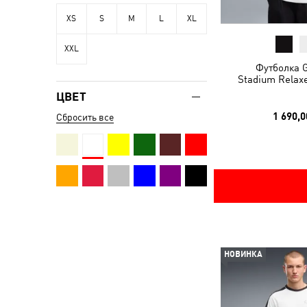
XS
S
M
L
XL
XXL
Футболка G
Stadium Relax
ЦВЕТ
1 690,0
Сбросить все
НОВИНКА