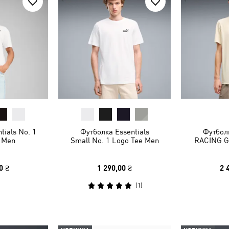
tials No. 1
Футболка Essentials
Футбол
 Men
Small No. 1 Logo Tee Men
RACING G
0 ₴
1 290,00 ₴
2 
(
1
)