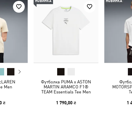
НОВИНКА
НОВИНКА
McLAREN
Футболка PUMA x ASTON
Футбо
ee Men
MARTIN ARAMCO F1®
MOTORSPO
TEAM Essentials Tee Men
T
0 ₴
1 790,00 ₴
1 