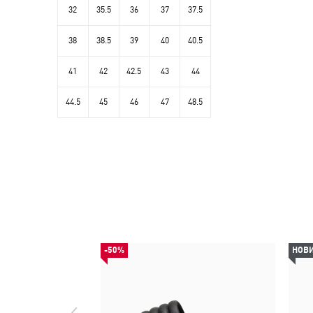
32
35.5
36
37
37.5
38
38.5
39
40
40.5
41
42
42.5
43
44
44.5
45
46
47
48.5
-50%
НОВ