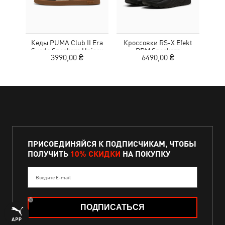
Кеды PUMA Club II Era
Кроссовки RS-X Efekt
Кед
Suede Sneakers Unisex
PRM Sneakers
3990,00 ₴
6490,00 ₴
1
ПРИСОЕДИНЯЙСЯ К ПОДПИСЧИКАМ, ЧТОБЫ
ПОЛУЧИТЬ
10% СКИДКИ
НА ПОКУПКУ
Введите E-mail
ПОДПИСАТЬСЯ