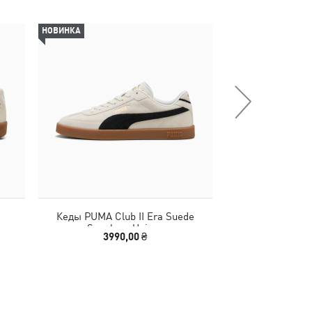
НОВИНКА
-30%
Кеды PUMA Club II Era Suede
Шлепанцы Karme
Sneakers Unisex
Sl
3990,00 ₴
2240,00