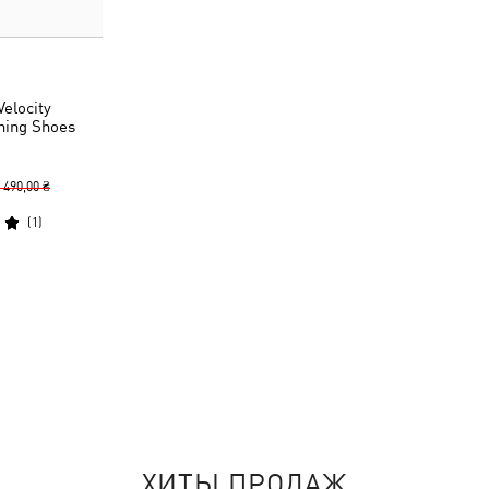
elocity
ing Shoes
 490,00 ₴
(
1
)
ХИТЫ ПРОДАЖ