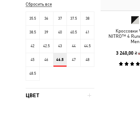
Сбросить все
35.5
36
37
37.5
38
Кроссовки V
38.5
39
40
40.5
41
NITRO™ 4 Runn
Men
42
42.5
43
44
44.5
3 240,00 ₴
6
45
46
46.5
47
48
48.5
ЦВЕТ