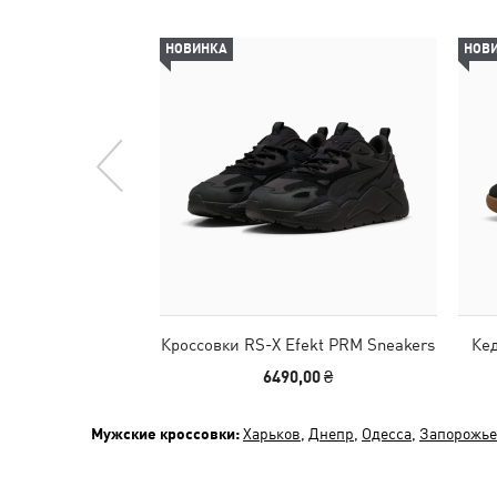
НОВИНКА
НОВ
Кроссовки RS-X Efekt PRM Sneakers
Кед
6490,00 ₴
Мужские кроссовки:
Харьков
,
Днепр
,
Одесса
,
Запорожье