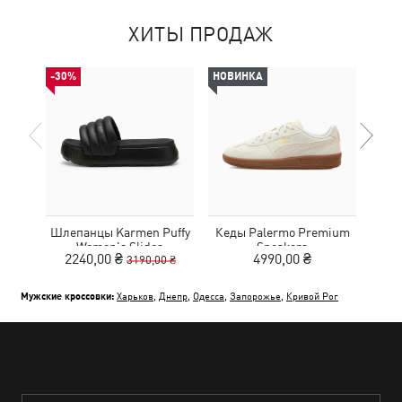
ХИТЫ ПРОДАЖ
-30%
НОВИНКА
НОВ
Шлепанцы Karmen Puffy
Кеды Palermo Premium
Кро
Women's Slides
Sneakers
2240,00 ₴
4990,00 ₴
3190,00 ₴
Мужские кроссовки:
Харьков
,
Днепр
,
Одесса
,
Запорожье
,
Кривой Рог