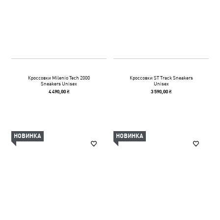
Кроссовки Milenio Tech 2000
Кроссовки ST Track Sneakers
Sneakers Unisex
Unisex
4 490,00 ₴
3 590,00 ₴
НОВИНКА
НОВИНКА