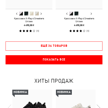
Кроссовки X-Ray 4 Sneakers
Кроссовки X-Ray 4 Sneakers
Unisex
Unisex
4 490,00 ₴
4 490,00 ₴
(
1
)
(
1
)
ЕЩЁ 36 ТОВАРОВ
ПОКАЗАТЬ ВСЕ
ХИТЫ ПРОДАЖ
НОВИНКА
НОВИНКА
НОВ