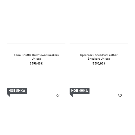
Кеды Shuffle Downtown Sneakers
Кроссовки Speedcat Leather
Unisex
Sneakers Unisex
3 590,00 ₴
5 590,00 ₴
НОВИНКА
НОВИНКА