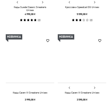
Кеды Suede Classic Sneakers
Кроссовки Speedcat OG Unisex
Unisex
4 990,00 ₴
5 590,00 ₴
(
2
)
(
2
)
НОВИНКА
НОВИНКА
Кеды Caven III Sneakers Unisex
Кеды Caven III Sneakers Unisex
3 990,00 ₴
3 590,00 ₴