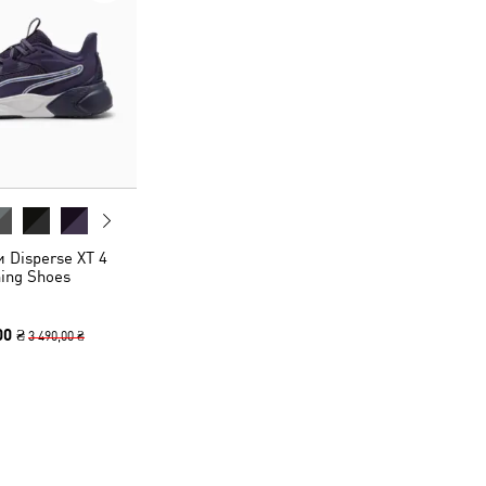
 Disperse XT 4
ning Shoes
00 ₴
3 490,00 ₴