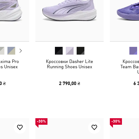
xima Pro
Кроссовки Dasher Lite
Кроссо
s Unisex
Running Shoes Unisex
Team Bas
0 ₴
2 790,00 ₴
6 
-30%
-30%