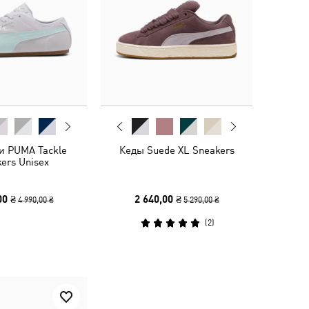
и PUMA Tackle
Кеды Suede XL Sneakers
ers Unisex
00 ₴
2 640,00 ₴
4 990,00 ₴
5 290,00 ₴
(
2
)