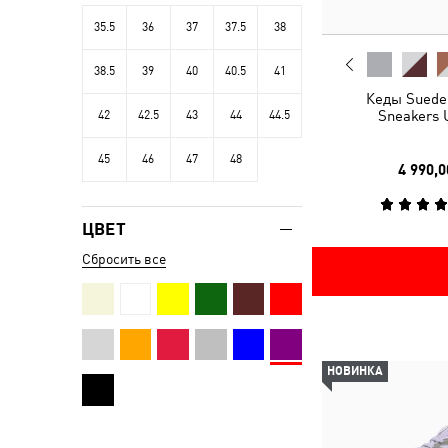
35.5
36
37
37.5
38
38.5
39
40
40.5
41
Кеды Suede 
Sneakers 
42
42.5
43
44
44.5
45
46
47
48
4 990,0
ЦВЕТ
Сбросить все
НОВИНКА