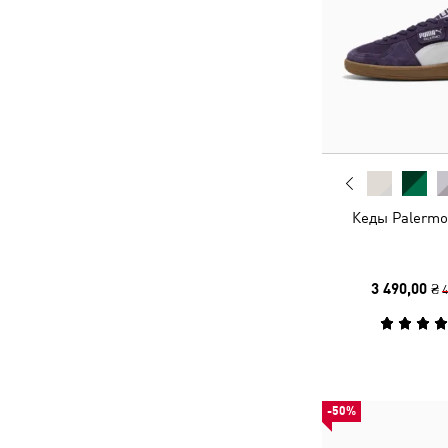
Кеды Palermo
3 490,00 ₴
4
-50%