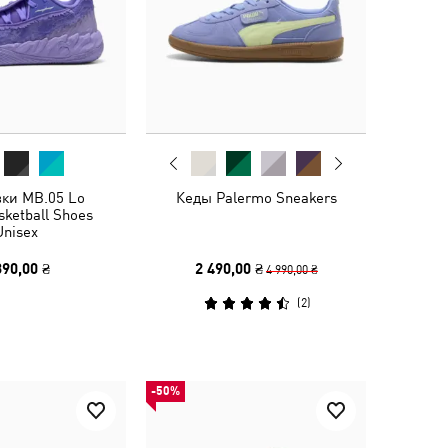
вки MB.05 Lo
Кеды Palermo Sneakers
ketball Shoes
Unisex
390,00 ₴
2 490,00 ₴
4 990,00 ₴
(
2
)
-50%