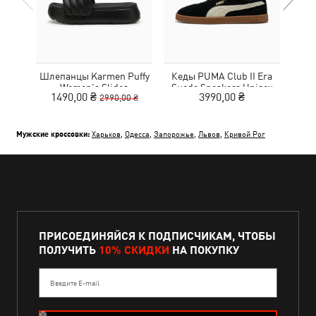
Шлепанцы Karmen Puffy
Кеды PUMA Club II Era
Кро
Women's Slides
Suede Sneakers Unisex
1490,00 ₴
3990,00 ₴
2990,00 ₴
Мужские кроссовки:
Харьков
,
Одесса
,
Запорожье
,
Львов
,
Кривой Рог
ПРИСОЕДИНЯЙСЯ К ПОДПИСЧИКАМ, ЧТОБЫ
ПОЛУЧИТЬ
10% СКИДКИ
НА ПОКУПКУ
Введите E-mail