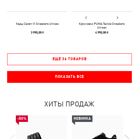
Кеды Caven III Sneakers Unisex
Кроссовки PUMA Tackle Sneakers
Unisex
3 990,00 ₴
4 990,00 ₴
ЕЩЁ 36 ТОВАРОВ
ПОКАЗАТЬ ВСЕ
ХИТЫ ПРОДАЖ
-50%
НОВИНКА
НОВ