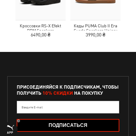
Кроссовки RS-X Efekt
Кеды PUMA Club II Era
Кед
PRM Sneakers
Suede Sneakers Unisex
6490,00 ₴
3990,00 ₴
ПРИСОЕДИНЯЙСЯ К ПОДПИСЧИКАМ, ЧТОБЫ
ПОЛУЧИТЬ
10% СКИДКИ
НА ПОКУПКУ
Введите E-mail
ПОДПИСАТЬСЯ