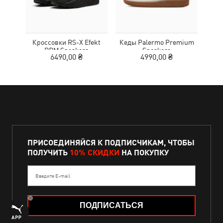
Кроссовки RS-X Efekt
Кеды Palermo Premium
Кед
PRM Sneakers
Sneakers
6490,00 ₴
4990,00 ₴
ПРИСОЕДИНЯЙСЯ К ПОДПИСЧИКАМ, ЧТОБЫ
ПОЛУЧИТЬ
10% СКИДКИ
НА ПОКУПКУ
Введите E-mail
ПОДПИСАТЬСЯ