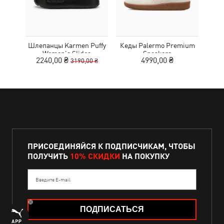
Шлепанцы Karmen Puffy
Кеды Palermo Premium
Кро
Women's Slides
Sneakers
2240,00 ₴
4990,00 ₴
3190,00 ₴
ПРИСОЕДИНЯЙСЯ К ПОДПИСЧИКАМ, ЧТОБЫ
ПОЛУЧИТЬ
10% СКИДКИ
НА ПОКУПКУ
Введите E-mail
ПОДПИСАТЬСЯ