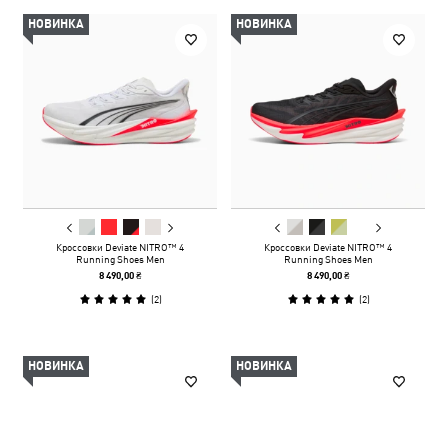
НОВИНКА
НОВИНКА
Кроссовки Deviate NITRO™ 4
Кроссовки Deviate NITRO™ 4
Running Shoes Men
Running Shoes Men
8 490,00 ₴
8 490,00 ₴
(
2
)
(
2
)
НОВИНКА
НОВИНКА