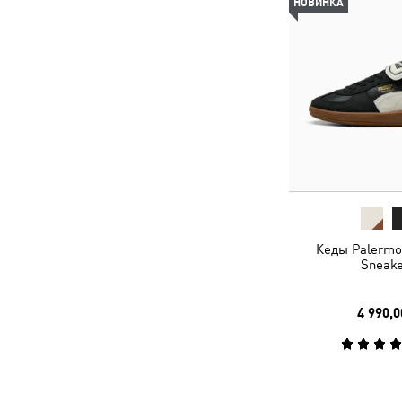
НОВИНКА
Кеды Palerm
Sneake
4 990,0