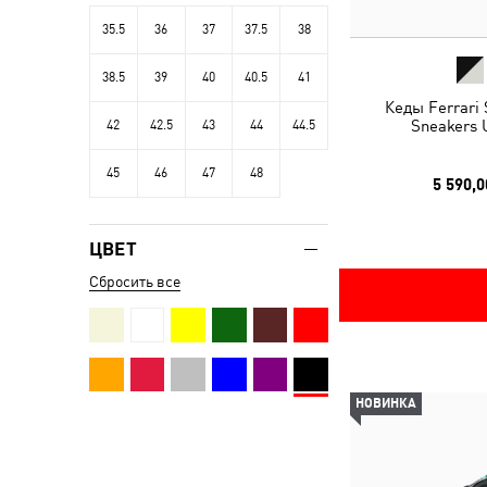
35.5
36
37
37.5
38
38.5
39
40
40.5
41
Кеды Ferrari
Sneakers 
42
42.5
43
44
44.5
45
46
47
48
5 590,0
ЦВЕТ
Сбросить все
НОВИНКА