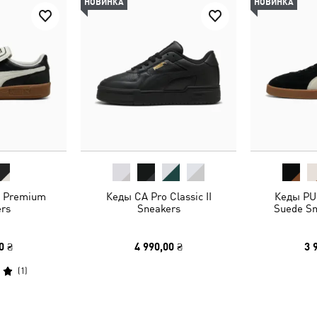
НОВИНКА
НОВИНКА
o Premium
Кеды CA Pro Classic II
Кеды PUM
rs
Sneakers
Suede Sn
0 ₴
4 990,00 ₴
3 
(
1
)