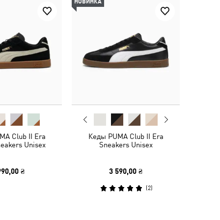
НОВИНКА
A Club II Era
Кеды PUMA Club II Era
eakers Unisex
Sneakers Unisex
990,00 ₴
3 590,00 ₴
(
2
)