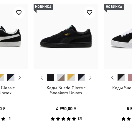
НОВИНКА
НОВИНКА
Classic
Кеды Suede Classic
Кеды Sue
Unisex
Sneakers Unisex
0 ₴
4 990,00 ₴
5 
(
2
)
(
2
)