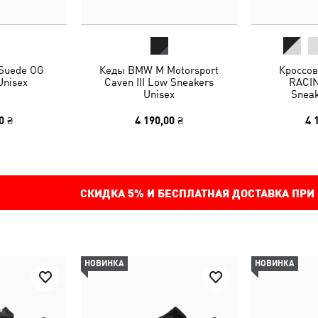
 Suede OG
Кеды BMW M Motorsport
Кроссо
Unisex
Caven III Low Sneakers
RACIN
Unisex
Sneak
0 ₴
4 190,00 ₴
4 
СКИДКА
5%
И БЕСПЛАТНАЯ ДОСТАВКА ПРИ
НОВИНКА
НОВИНКА