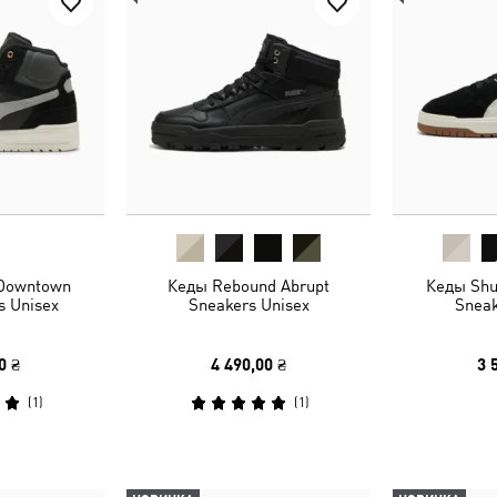
 Downtown
Кеды Rebound Abrupt
Кеды Shu
s Unisex
Sneakers Unisex
Sneak
0 ₴
4 490,00 ₴
3 
(
1
)
(
1
)