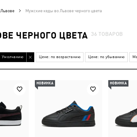
 Львове
Мужские кеды во Львове черного цвета
ВЕ ЧЕРНОГО ЦВЕТА
36
ТОВАРОВ
Умолчанию
Цене: по возрастанию
Цене: по убыванию
Ма
НОВИНКА
НОВИНКА