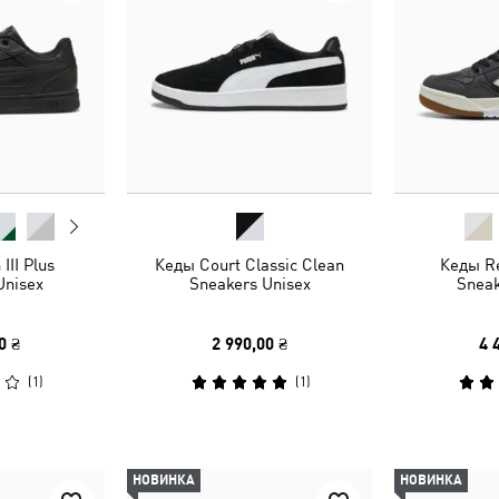
III Plus
Кеды Court Classic Clean
Кеды R
Unisex
Sneakers Unisex
Sneak
0 ₴
2 990,00 ₴
4 
(
1
)
(
1
)
НОВИНКА
НОВИНКА