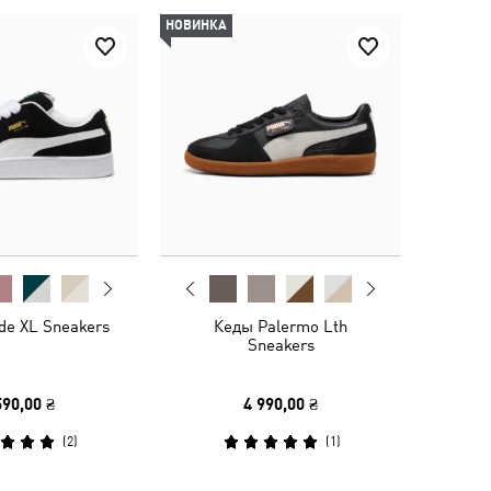
НОВИНКА
de XL Sneakers
Кеды Palermo Lth
Sneakers
590,00 ₴
4 990,00 ₴
(
2
)
(
1
)