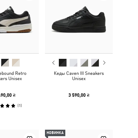
ebound Retro
Кеды Caven III Sneakers
ers Unisex
Unisex
490,00 ₴
3 590,00 ₴
(
1
)
НОВИНКА